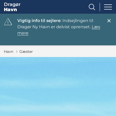
Dragør
Havn
Vigtig info til sejlere
: Indsejlingen til
Dragør Ny Havn er delvist oprenset.
Læs
mere
Havn
Gæster