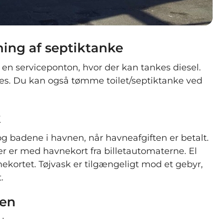
ing af septiktanke
n serviceponton, hvor der kan tankes diesel.
es. Du kan også tømme toilet/septiktanke ved
k
 og badene i havnen, når havneafgiften er betalt.
ter er med havnekort fra billetautomaterne. El
ekortet. Tøjvask er tilgængeligt mod et gebyr,
.
nen