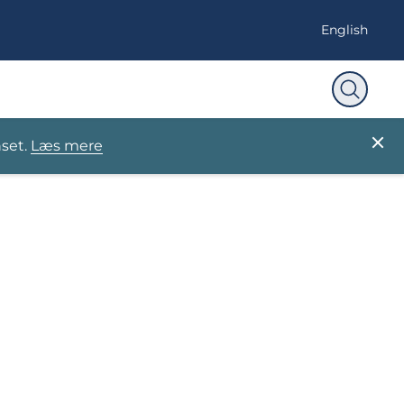
English
nset.
Læs mere