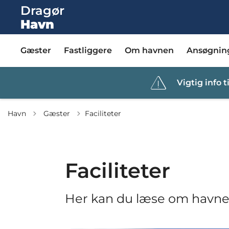
Dragør
Havn
Gæster
Fastliggere
Om havnen
Ansøgnin
Vigtig info ti
Tilbage til
Havn
Gæster
Faciliteter
Faciliteter
Her kan du læse om havnen