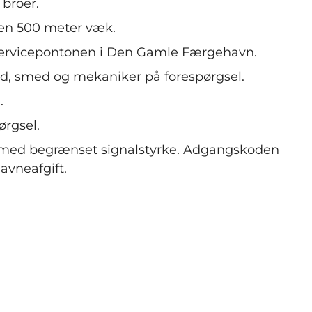
 broer.
nen 500 meter væk.
servicepontonen i Den Gamle Færgehavn.
ed, smed og mekaniker på forespørgsel.
.
ørgsel.
og med begrænset signalstyrke. Adgangskoden
havneafgift.