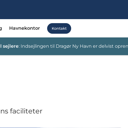
g
Havnekontor
Kontakt
l sejlere
: Indsejlingen til Dragør Ny Havn er delvist opre
s faciliteter