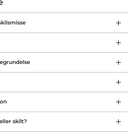
e
kilsmisse
begrundelse
ion
ller skilt?