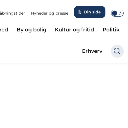
Din side
åbningstider
Nyheder og presse
hed
By og bolig
Kultur og fritid
Politik
Erhverv