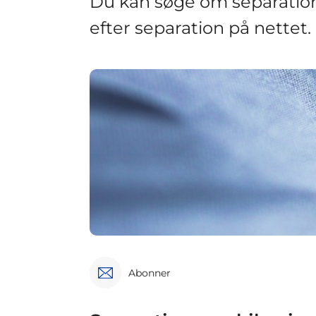
Du kan søge om separation, 
efter separation på nettet.
Abonner