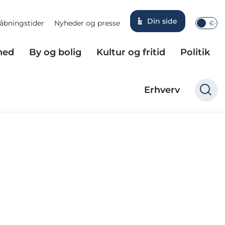
Din side
åbningstider
Nyheder og presse
hed
By og bolig
Kultur og fritid
Politik
Erhverv