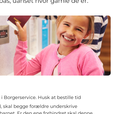
pas, uanset hvor gamle de er.
 Borgerservice. Husk at bestille tid
, skal begge forældre underskrive
arnet. Er den ene forhindret skal denne