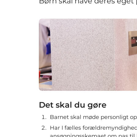
Børn skal have deres eget 
Det skal du gøre
Barnet skal møde personligt op i
Har I fælles forældremyndighed
ansøgningsskemaet om pas til b