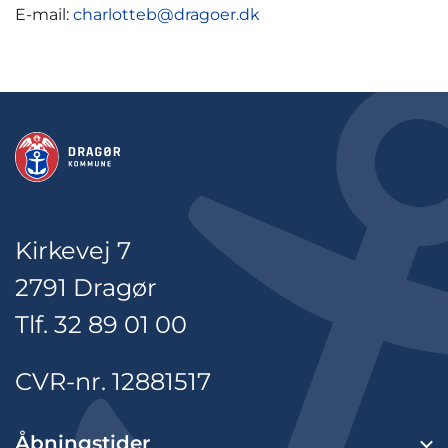
E-mail:
charlotteb@dragoer.dk
Kirkevej 7
2791 Dragør
Tlf. 32 89 01 00
CVR-nr. 12881517
Åbningstider