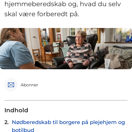
hjemmeberedskab og, hvad du selv
skal være forberedt på.
Abonner
Indhold
Nødberedskab til borgere på plejehjem og
botilbud