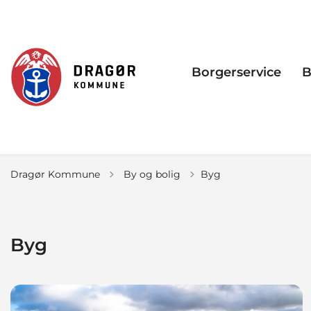
Borgerservice
B
Tilbage til
Dragør Kommune
By og bolig
Byg
Byg