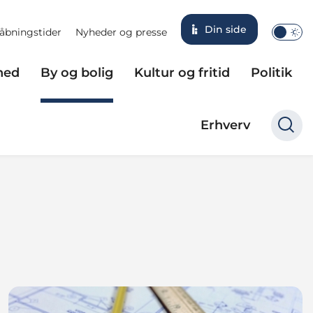
Din side
åbningstider
Nyheder og presse
hed
By og bolig
Kultur og fritid
Politik
Erhverv