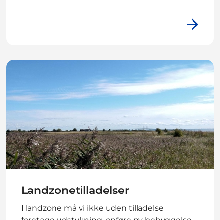
Landzonetilladelser
I landzone må vi ikke uden tilladelse
foretage udstykning, opføre ny bebyggelse