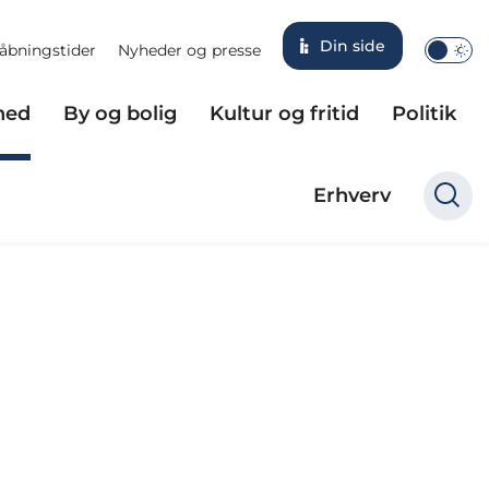
Din side
åbningstider
Nyheder og presse
hed
By og bolig
Kultur og fritid
Politik
Erhverv