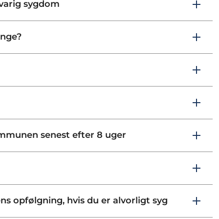
ngvarig sygdom
enge?
mmunen senest efter 8 uger
s opfølgning, hvis du er alvorligt syg