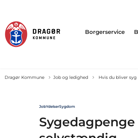
Borgerservice
B
Tilbage til
Dragør Kommune
Job og ledighed
Hvis du bliver syg
Job
Ydelser
Sygdom
Sygedagpenge -
selvstændig