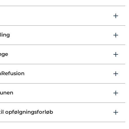
ling
nge
Refusion
munen
il opfølgningsforløb