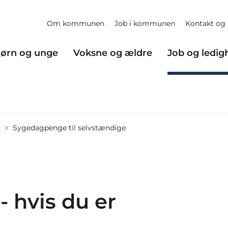
Om kommunen
Job i kommunen
Kontakt og 
ørn og unge
Voksne og ældre
Job og ledig
Sygedagpenge til selvstændige
 hvis du er