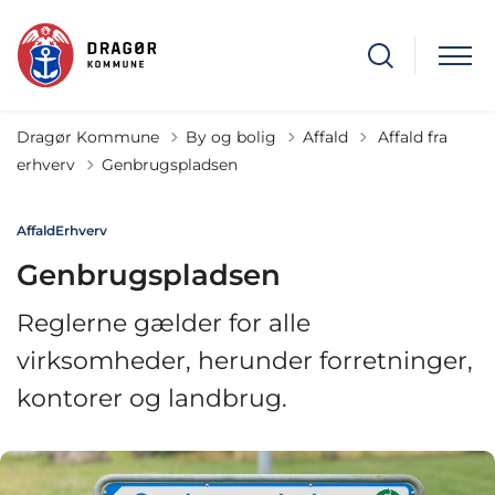
Tilbage til
Dragør Kommune
By og bolig
Affald
Affald fra
erhverv
Genbrugspladsen
Affald
Erhverv
Genbrugspladsen
Reglerne gælder for alle
virksomheder, herunder forretninger,
kontorer og landbrug.