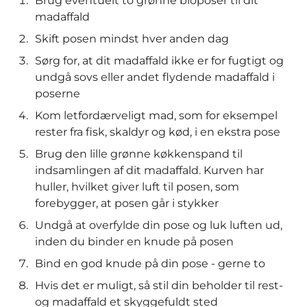
Brug eventuelt to grønne bioposer til dit
madaffald
Skift posen mindst hver anden dag
Sørg for, at dit madaffald ikke er for fugtigt og
undgå sovs eller andet flydende madaffald i
poserne
Kom letfordærveligt mad, som for eksempel
rester fra fisk, skaldyr og kød, i en ekstra pose
Brug den lille grønne køkkenspand til
indsamlingen af dit madaffald. Kurven har
huller, hvilket giver luft til posen, som
forebygger, at posen går i stykker
Undgå at overfylde din pose og luk luften ud,
inden du binder en knude på posen
Bind en god knude på din pose - gerne to
Hvis det er muligt, så stil din beholder til rest-
og madaffald et skyggefuldt sted