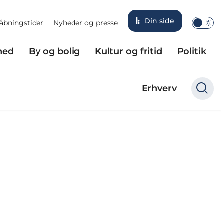
Din side
åbningstider
Nyheder og presse
hed
By og bolig
Kultur og fritid
Politik
Erhverv