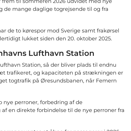
r frem til sommeren 2026 udvidet med nye
g de mange daglige togrejsende til og fra
har de to kørespor mod Sverige samt frakørsel
rtidigt lukket siden den 20. oktober 2025.
nhavns Lufthavn Station
thavn Station, så der bliver plads til endnu
æt trafikeret, og kapaciteten på strækningen er
øget togtrafik på Øresundsbanen, når Femern
o nye perroner, forbedring af de
af en direkte forbindelse til de nye perroner fra