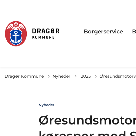
Borgerservice
B
Tilbage til
Dragør Kommune
Nyheder
2025
Øresundsmotorve
Nyheder
Øresundsmotor
kørespor mod S