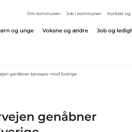
Om kommunen
Job i kommunen
Kontakt og 
ørn og unge
Voksne og ældre
Job og ledig
jen genåbner kørespor mod Sverige
vejen genåbner
verige