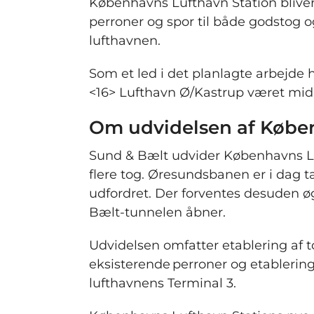
Københavns Lufthavn Station blive
perroner og spor til både godstog o
lufthavnen.
Som et led i det planlagte arbejde 
<16> Lufthavn Ø/Kastrup været midle
Om udvidelsen af Købe
Sund & Bælt udvider Københavns Luf
flere tog. Øresundsbanen er i dag t
udfordret. Der forventes desuden 
Bælt-tunnelen åbner.
Udvidelsen omfatter etablering af t
eksisterende perroner og etablering 
lufthavnens Terminal 3.