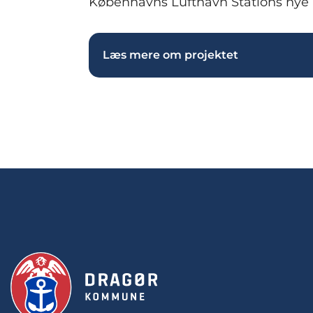
Københavns Lufthavn Stations nye p
Læs mere om projektet