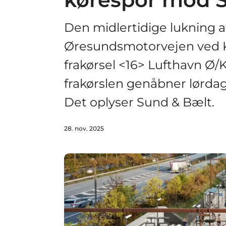
Den midlertidige lukning 
Øresundsmotorvejen ved K
frakørsel <16> Lufthavn Ø/
frakørslen genåbner lørd
Det oplyser Sund & Bælt.
28. nov. 2025