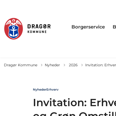
Borgerservice
B
Tilbage til
Dragør Kommune
Nyheder
2026
Invitation: Erhv
Nyheder
Erhverv
Invitation: Erh
og Grøn Omstil