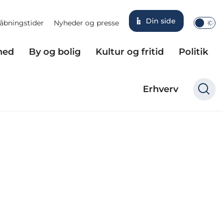
Din side
åbningstider
Nyheder og presse
hed
By og bolig
Kultur og fritid
Politik
Erhverv