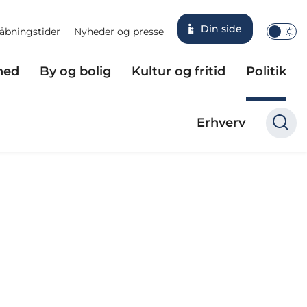
Din side
åbningstider
Nyheder og presse
hed
By og bolig
Kultur og fritid
Politik
Erhverv